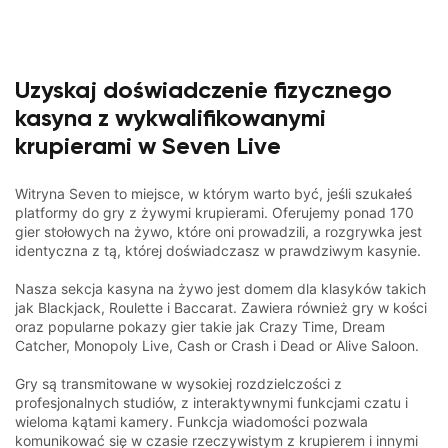
Uzyskaj doświadczenie fizycznego
kasyna z wykwalifikowanymi
krupierami w Seven Live
Witryna Seven to miejsce, w którym warto być, jeśli szukałeś
platformy do gry z żywymi krupierami. Oferujemy ponad 170
gier stołowych na żywo, które oni prowadzili, a rozgrywka jest
identyczna z tą, której doświadczasz w prawdziwym kasynie.
Nasza sekcja kasyna na żywo jest domem dla klasyków takich
jak Blackjack, Roulette i Baccarat. Zawiera również gry w kości
oraz popularne pokazy gier takie jak Crazy Time, Dream
Catcher, Monopoly Live, Cash or Crash i Dead or Alive Saloon.
Gry są transmitowane w wysokiej rozdzielczości z
profesjonalnych studiów, z interaktywnymi funkcjami czatu i
wieloma kątami kamery. Funkcja wiadomości pozwala
komunikować się w czasie rzeczywistym z krupierem i innymi