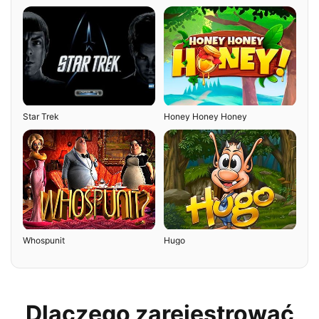
Star Trek
Honey Honey Honey
Whospunit
Hugo
Dlaczego zarejestrować