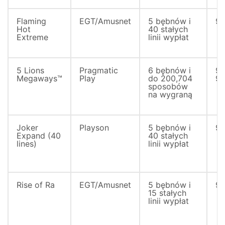
Flaming
EGT/Amusnet
5 bębnów i
96
Hot
40 stałych
Extreme
linii wypłat
5 Lions
Pragmatic
6 bębnów i
95
Megaways™
Play
do 200,704
96
sposobów
na wygraną
Joker
Playson
5 bębnów i
96
Expand (40
40 stałych
lines)
linii wypłat
Rise of Ra
EGT/Amusnet
5 bębnów i
95
15 stałych
linii wypłat