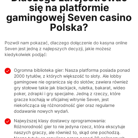
się na platformie
gamingowej Seven casino
Polska?
Pozwól nam pokazać, dlaczego dołączenie do kasyna online
Seven jest jedną z najlepszych decyzji, jakie możesz
kiedykolwiek podjąć:
Ogromna biblioteka gier: Nasza platforma posiada ponad
2000 tytułów, z których większość to sloty. Ale lobby
gamingowe nie ogranicza się do slotów; zawiera również
gry stołowe takie jak blackjack, ruletka, bakarat, wideo
poker, zdrapki i gry specjalne. Jedną z rzeczy, które
gracze kochają w oficjalnej witrynie Seven, jest
niekończąca się różnorodność gier oraz regularne
dodawanie nowych wydań.
Najwyższej klasy dostawcy oprogramowania:
Różnorodność gier to nie jedyna rzecz, która ekscytuje
naszych graczy, ale również to, skąd one pochodzą.