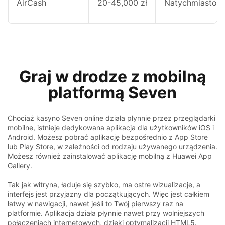
AirCash
20-45,000 zł
Natychmiastow
Graj w drodze z mobilną
platformą Seven
Chociaż kasyno Seven online działa płynnie przez przeglądarki
mobilne, istnieje dedykowana aplikacja dla użytkowników iOS i
Android. Możesz pobrać aplikację bezpośrednio z App Store
lub Play Store, w zależności od rodzaju używanego urządzenia.
Możesz również zainstalować aplikację mobilną z Huawei App
Gallery.
Tak jak witryna, ładuje się szybko, ma ostre wizualizacje, a
interfejs jest przyjazny dla początkujących. Więc jest całkiem
łatwy w nawigacji, nawet jeśli to Twój pierwszy raz na
platformie. Aplikacja działa płynnie nawet przy wolniejszych
połączeniach internetowych, dzięki optymalizacji HTML5.