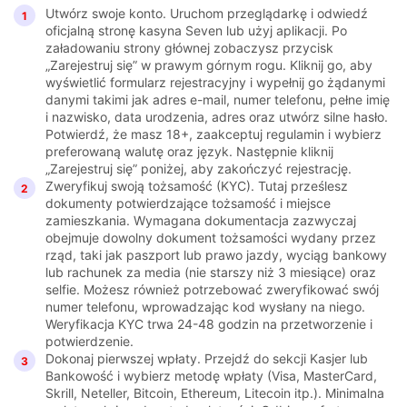
Utwórz swoje konto. Uruchom przeglądarkę i odwiedź
oficjalną stronę kasyna Seven lub użyj aplikacji. Po
załadowaniu strony głównej zobaczysz przycisk
„Zarejestruj się” w prawym górnym rogu. Kliknij go, aby
wyświetlić formularz rejestracyjny i wypełnij go żądanymi
danymi takimi jak adres e-mail, numer telefonu, pełne imię
i nazwisko, data urodzenia, adres oraz utwórz silne hasło.
Potwierdź, że masz 18+, zaakceptuj regulamin i wybierz
preferowaną walutę oraz język. Następnie kliknij
„Zarejestruj się” poniżej, aby zakończyć rejestrację.
Zweryfikuj swoją tożsamość (KYC). Tutaj prześlesz
dokumenty potwierdzające tożsamość i miejsce
zamieszkania. Wymagana dokumentacja zazwyczaj
obejmuje dowolny dokument tożsamości wydany przez
rząd, taki jak paszport lub prawo jazdy, wyciąg bankowy
lub rachunek za media (nie starszy niż 3 miesiące) oraz
selfie. Możesz również potrzebować zweryfikować swój
numer telefonu, wprowadzając kod wysłany na niego.
Weryfikacja KYC trwa 24-48 godzin na przetworzenie i
potwierdzenie.
Dokonaj pierwszej wpłaty. Przejdź do sekcji Kasjer lub
Bankowość i wybierz metodę wpłaty (Visa, MasterCard,
Skrill, Neteller, Bitcoin, Ethereum, Litecoin itp.). Minimalna