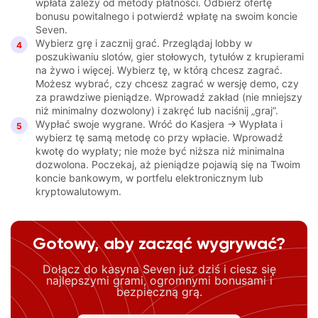
wpłata zależy od metody płatności. Odbierz ofertę
bonusu powitalnego i potwierdź wpłatę na swoim koncie
Seven.
Wybierz grę i zacznij grać. Przeglądaj lobby w
poszukiwaniu slotów, gier stołowych, tytułów z krupierami
na żywo i więcej. Wybierz tę, w którą chcesz zagrać.
Możesz wybrać, czy chcesz zagrać w wersję demo, czy
za prawdziwe pieniądze. Wprowadź zakład (nie mniejszy
niż minimalny dozwolony) i zakręć lub naciśnij „graj”.
Wypłać swoje wygrane. Wróć do Kasjera → Wypłata i
wybierz tę samą metodę co przy wpłacie. Wprowadź
kwotę do wypłaty; nie może być niższa niż minimalna
dozwolona. Poczekaj, aż pieniądze pojawią się na Twoim
koncie bankowym, w portfelu elektronicznym lub
kryptowalutowym.
Gotowy, aby zacząć wygrywać?
Dołącz do kasyna Seven już dziś i ciesz się
najlepszymi grami, ogromnymi bonusami i
bezpieczną grą.