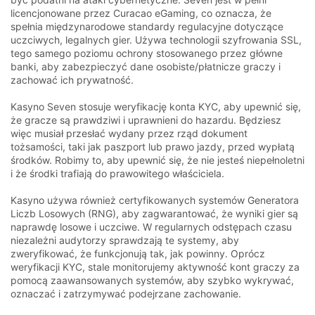
licencjonowane przez Curacao eGaming, co oznacza, że
spełnia międzynarodowe standardy regulacyjne dotyczące
uczciwych, legalnych gier. Używa technologii szyfrowania SSL,
tego samego poziomu ochrony stosowanego przez główne
banki, aby zabezpieczyć dane osobiste/płatnicze graczy i
zachować ich prywatność.
Kasyno Seven stosuje weryfikację konta KYC, aby upewnić się,
że gracze są prawdziwi i uprawnieni do hazardu. Będziesz
więc musiał przesłać wydany przez rząd dokument
tożsamości, taki jak paszport lub prawo jazdy, przed wypłatą
środków. Robimy to, aby upewnić się, że nie jesteś niepełnoletni
i że środki trafiają do prawowitego właściciela.
Kasyno używa również certyfikowanych systemów Generatora
Liczb Losowych (RNG), aby zagwarantować, że wyniki gier są
naprawdę losowe i uczciwe. W regularnych odstępach czasu
niezależni audytorzy sprawdzają te systemy, aby
zweryfikować, że funkcjonują tak, jak powinny. Oprócz
weryfikacji KYC, stale monitorujemy aktywność kont graczy za
pomocą zaawansowanych systemów, aby szybko wykrywać,
oznaczać i zatrzymywać podejrzane zachowanie.