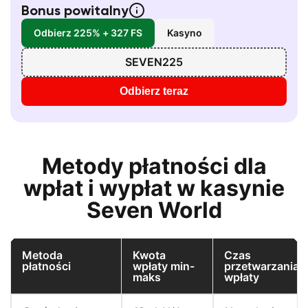
Bonus powitalny
Odbierz 225% + 327 FS
Kasyno
SEVEN225
Odbierz teraz
Metody płatności dla
wpłat i wypłat w kasynie
Seven World
Metoda
Kwota
Czas
płatności
wpłaty min-
przetwarzania
maks
wpłaty