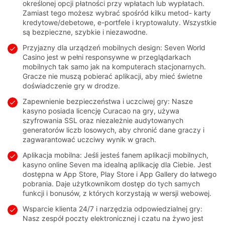
określonej opcji płatności przy wpłatach lub wypłatach.
Zamiast tego możesz wybrać spośród kilku metod- karty
kredytowe/debetowe, e-portfele i kryptowaluty. Wszystkie
są bezpieczne, szybkie i niezawodne.
Przyjazny dla urządzeń mobilnych design: Seven World
Casino jest w pełni responsywne w przeglądarkach
mobilnych tak samo jak na komputerach stacjonarnych.
Gracze nie muszą pobierać aplikacji, aby mieć świetne
doświadczenie gry w drodze.
Zapewnienie bezpieczeństwa i uczciwej gry: Nasze
kasyno posiada licencję Curacao na gry, używa
szyfrowania SSL oraz niezależnie audytowanych
generatorów liczb losowych, aby chronić dane graczy i
zagwarantować uczciwy wynik w grach.
Aplikacja mobilna: Jeśli jesteś fanem aplikacji mobilnych,
kasyno online Seven ma idealną aplikację dla Ciebie. Jest
dostępna w App Store, Play Store i App Gallery do łatwego
pobrania. Daje użytkownikom dostęp do tych samych
funkcji i bonusów, z których korzystają w wersji webowej.
Wsparcie klienta 24/7 i narzędzia odpowiedzialnej gry:
Nasz zespół poczty elektronicznej i czatu na żywo jest