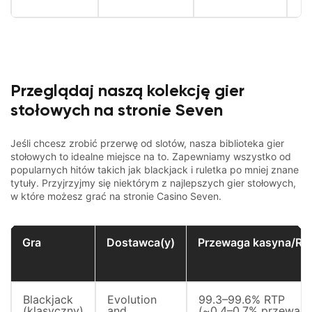
Przeglądaj naszą kolekcję gier
stołowych na stronie Seven
Jeśli chcesz zrobić przerwę od slotów, nasza biblioteka gier
stołowych to idealne miejsce na to. Zapewniamy wszystko od
popularnych hitów takich jak blackjack i ruletka po mniej znane
tytuły. Przyjrzyjmy się niektórym z najlepszych gier stołowych,
w które możesz grać na stronie Casino Seven.
Gra
Dostawca(y)
Przewaga kasyna/RT
Blackjack
Evolution
99.3–99.6% RTP
(klasyczny)
and
(~0.4–0.7% przewag