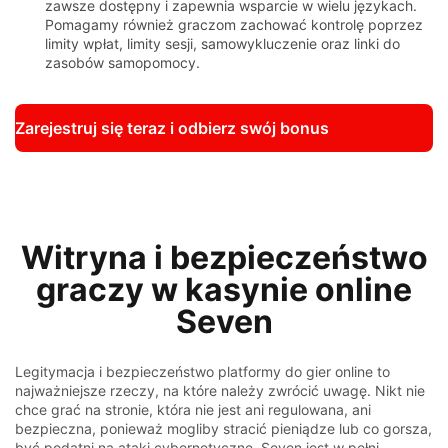
zawsze dostępny i zapewnia wsparcie w wielu językach.
Pomagamy również graczom zachować kontrolę poprzez
limity wpłat, limity sesji, samowykluczenie oraz linki do
zasobów samopomocy.
Zarejestruj się teraz i odbierz swój bonus
Witryna i bezpieczeństwo
graczy w kasynie online
Seven
Legitymacja i bezpieczeństwo platformy do gier online to
najważniejsze rzeczy, na które należy zwrócić uwagę. Nikt nie
chce grać na stronie, która nie jest ani regulowana, ani
bezpieczna, ponieważ mogliby stracić pieniądze lub co gorsza,
być podatni na ataki cybernetyczne. Seven jest w pełni